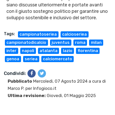
siano discusse ulteriormente e portate avanti
con il giusto sostegno politico per garantire uno
sviluppo sostenibile e inclusivo del settore.
Tags:
campionatoseriea
calcioseriea
campionatodicalcio
juventus
roma
milan
inter
napoli
atalanta
lazio
fiorentina
genoa
seriea
calciomercato
Condividi:
Pubblicato
Mercoledì, 07 Agosto 2024 a cura di
Marco P.
per Infogioco.it
Ultima revisione:
Giovedì, 01 Maggio 2025