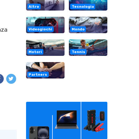
Altro
Tecnologia
nza
Videogiochi
Mondo
i
Motori
Tennis
Partners