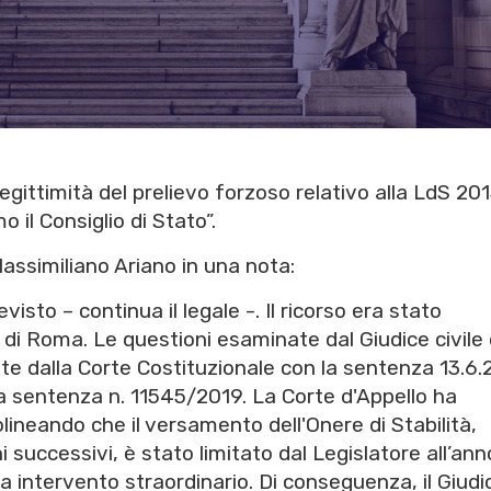
legittimità del prelievo forzoso relativo alla LdS 201
 il Consiglio di Stato”.
assimiliano Ariano in una nota:
visto – continua il legale -. Il ricorso era stato
 di Roma. Le questioni esaminate dal Giudice civile d
lte dalla Corte Costituzionale con la sentenza 13.6
 la sentenza n. 11545/2019. La Corte d'Appello ha
olineando che il versamento dell'Onere di Stabilità,
i successivi, è stato limitato dal Legislatore all’ann
 intervento straordinario. Di conseguenza, il Giudi