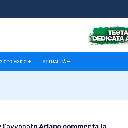
GIOCO FISICO
ATTUALITÀ
ot: l’avvocato Ariano commenta la