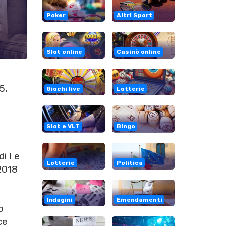
Poker
Altri Sport
Slot online
Casinò online
5,
Giochi live
Lotterie
Slot e VLT
Bingo
i I e
Lotterie
Politica
.2018
Indagini
Emendamenti
o
ce