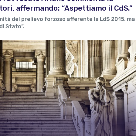
tori, affermando: “Aspettiamo il CdS.”
imità del prelievo forzoso afferente la LdS 2015, ma
di Stato”.