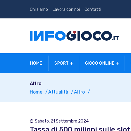
Chi siamo
Lavora con noi
Contatti
HOME
SPORT
GIOCO ONLINE
Altro
Home
Attualità
Altro
Sabato, 21 Settembre 2024
Tassa di 500 milioni sulle sl