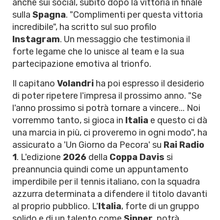
anche sui social, subito dopo la vittoria in finale
sulla
Spagna
. "Complimenti per questa vittoria
incredibile", ha scritto sul suo profilo
Instagram
. Un messaggio che testimonia il
forte legame che lo unisce al team e la sua
partecipazione emotiva al trionfo.
Il capitano
Volandri
ha poi espresso il desiderio
di poter ripetere l'impresa il prossimo anno. "Se
l'anno prossimo si potrà tornare a vincere... Noi
vorremmo tanto, si gioca in
Italia
e questo ci dà
una marcia in più, ci proveremo in ogni modo", ha
assicurato a 'Un Giorno da Pecora' su
Rai Radio
1
. L'edizione
2026
della
Coppa Davis
si
preannuncia quindi come un appuntamento
imperdibile per il tennis italiano, con la squadra
azzurra determinata a difendere il titolo davanti
al proprio pubblico. L'
Italia
, forte di un gruppo
solido e di un talento come
Sinner
, potrà