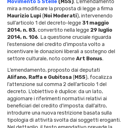
Movimento 5 Stelle
(M5S)
. L'emendamento
mira a modificare la proposta di legge a firma
Maurizio Lupi
(
Noi Moderati
), intervenendo
sull'articolo 1 del decreto-legge
31 maggio
2014, n. 83
, convertito nella legge
29 luglio
2014, n. 106
. La questione cruciale riguarda
l'estensione del credito d'imposta volto a
incentivare le donazioni liberali a sostegno del
settore culturale, noto come
Art Bonus
.
L'emendamento, proposto dai deputati
Alifano, Raffa e Gubitosa
(
M5S
), focalizza
l'attenzione sul comma 2 dell'articolo 1 del
decreto. L'obiettivo è duplice: da un lato,
aggiornare i riferimenti normativi relativi ai
beneficiari del credito d'imposta; dall'altro,
introdurre una nuova restrizione basata sulla
tipologia di attività svolta dai soggetti eroganti.
Nel dettaglio, il testo emendativo prevede la