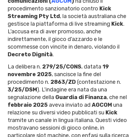
comunicazioni (
AGCOM
)
ha chiuso il
procedimento sanzionatorio contro
Kick
Streaming Pty Ltd
, la società australiana che
gestisce la piattaforma di live streaming
Kick
.
L'accusa era di aver promosso, anche
indirettamente, il gioco d'azzardo e le
scommesse con vincite in denaro, violando il
Decreto Dignità
.
La delibera n.
279/25/CONS
, datata
19
novembre 2025
, sancisce la fine del
procedimento n.
2863/ZD
(contestazione n.
3/25/DSM
). L'indagine era nata da una
segnalazione della
Guardia di Finanza
, che nel
febbraio 2025
aveva inviato ad
AGCOM
una
relazione su diversi video pubblicati su
Kick
tramite un canale in lingua italiana. Questi video
mostravano sessioni di gioco online, in
particolare slot machine, con enfasi sulla ricerca