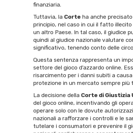
finanziaria.
Tuttavia, la
Corte
ha anche precisato
principio, nel caso in cui il fatto ille
un altro Paese. In tal caso, il giudice 
quindi al giudice nazionale valutare c
significativo, tenendo conto delle circ
Questa sentenza rappresenta un impor
settore del gioco d'azzardo online. Essa
risarcimento per i danni subiti a caus
protezione in un mercato sempre più 
La decisione della
Corte di Giustizia
del gioco online, incentivando gli opera
operare solo con le dovute autorizzazi
nazionali a rafforzare i controlli e le san
tutelare i consumatori e prevenire il 