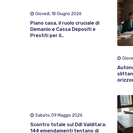
Giovedì, 18 Giugno 2026
Piano casa, il ruolo cruciale di
Demanio e Cassa Depositi e
Prestiti per il..
Giove
Autono
slittan
orizzon
Sabato, 09 Maggio 2026
Scontro totale sul Ddl Valditara:
144 emendamenti tentano di