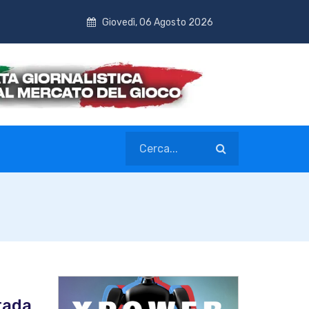
Giovedì, 06 Agosto 2026
rada