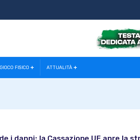
GIOCO FISICO
ATTUALITÀ
de i danni: la Cassazione UE apre la st