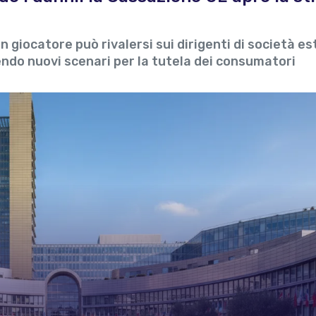
un giocatore può rivalersi sui dirigenti di società e
endo nuovi scenari per la tutela dei consumatori