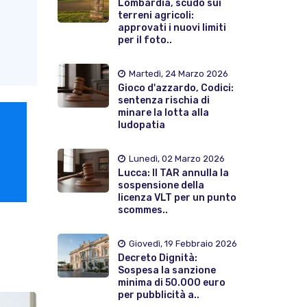
Lombardia, scudo sui
terreni agricoli:
approvati i nuovi limiti
per il foto..
Martedì, 24 Marzo 2026
Gioco d'azzardo, Codici:
sentenza rischia di
minare la lotta alla
ludopatia
Lunedì, 02 Marzo 2026
Lucca: Il TAR annulla la
sospensione della
licenza VLT per un punto
scommes..
Giovedì, 19 Febbraio 2026
Decreto Dignità:
Sospesa la sanzione
minima di 50.000 euro
per pubblicità a..