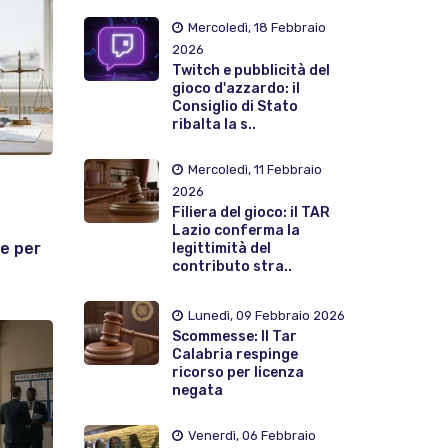
Mercoledì, 18 Febbraio
2026
Twitch e pubblicità del
gioco d'azzardo: il
Consiglio di Stato
ribalta la s..
Mercoledì, 11 Febbraio
2026
Filiera del gioco: il TAR
Lazio conferma la
le per
legittimità del
contributo stra..
Lunedì, 09 Febbraio 2026
Scommesse: Il Tar
Calabria respinge
ricorso per licenza
negata
Venerdì, 06 Febbraio