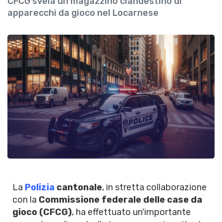
CFCG svela un magazzino clandestino di
apparecchi da gioco nel Locarnese
La
Polizia
cantonale
, in stretta collaborazione
con la
Commissione federale delle case da
gioco (CFCG)
, ha effettuato un'importante